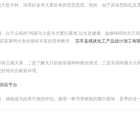
的大型犬种，深受好多养犬爱好者的意思意思。然则，由于其体型纷乱且
，位于山东的“鸿源马士提夫犬繁衍基地”以生息健康、血缘纯碎的犬只
苏某著明犬舍也领有丰富的育种教学，
莎车县残状化工产品设计加工有
否有正规天禀，二是了解犬只的疫苗接种和驱虫情况，三是实地纯属犬只
更好地符合家庭环境。
家供应平台
悔，便能成为由衷可靠的伴侣。接受一家书誉精熟的繁衍基地，是养好这