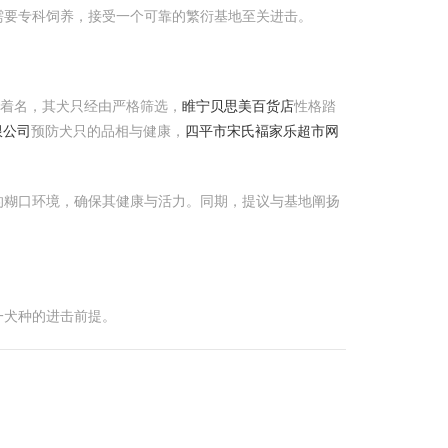
需要专科饲养，接受一个可靠的繁衍基地至关进击。
而着名，其犬只经由严格筛选，
睢宁贝思美百货店
性格踏
限公司
预防犬只的品相与健康，
四平市宋氏褔家乐超市网
的糊口环境，确保其健康与活力。同期，提议与基地阐扬
一犬种的进击前提。