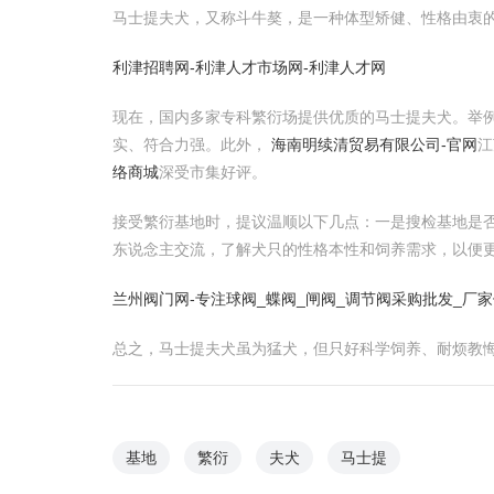
马士提夫犬，又称斗牛獒，是一种体型矫健、性格由衷
利津招聘网-利津人才市场网-利津人才网
现在，国内多家专科繁衍场提供优质的马士提夫犬。举例
实、符合力强。此外，
海南明续清贸易有限公司-官网
江
络商城
深受市集好评。
接受繁衍基地时，提议温顺以下几点：一是搜检基地是
东说念主交流，了解犬只的性格本性和饲养需求，以便
兰州阀门网-专注球阀_蝶阀_闸阀_调节阀采购批发_厂
总之，马士提夫犬虽为猛犬，但只好科学饲养、耐烦教
基地
繁衍
夫犬
马士提