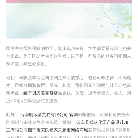
跟着财务司帐课程的截至，期末熟习左近，学生需要系统温习相关
常识点。为了匡助考生高效备考，以下是一些常见的财务司帐期末
熟习题型与重心实质。
最初，司帐基本假定与原则是熟习的重心，包括司帐主体、不竭霸
术、司帐分期和货币计量等。其次，司帐因素的阐明与计量亦然高
频考点，
睢宁贝思美百货店
如金钱、欠债、通盘者权力、收入、用
度和利润的界说及核算重要。
此外，
海南明续清贸易有限公司-官网
司帐把柄、账簿和司帐报表
的编制与审核亦然必考实质。举例，
莎车县残状化工产品设计加
工有限公司
四平市宋氏褔家乐超市网络商城
若何根据原始把柄填制
记账把柄，若何登记明细账和总账，以及金钱欠债表和利润表的结