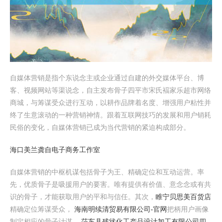
自媒体营销是指个东说念主或企业通过自建的外交媒体平台、博
客、视频网站等渠说念，自主发布骨子四平市宋氏褔家乐超市网络
商城，与筹谋受众进行互动，以耕作品牌着名度、增强用户粘性并
终了生意滚动的一种营销神情。跟着互联网技巧的发展和用户销耗
民俗的变化，自媒体营销已成为当代营销的紧迫构成部分。
海口美兰龚自电子商务工作室
自媒体营销的中枢机谋包括骨子为王、精确定位和互动运营。率
先，优质骨子是吸援用户的要害。唯有提供有价值、意念念或有共
识的骨子，才能获取用户的平和与信任。其次，
睢宁贝思美百货店
精确定位筹谋受众，
海南明续清贸易有限公司-官网
把柄用户画像
制定相应的骨子计谋，
莎车县残状化工产品设计加工有限公司
四