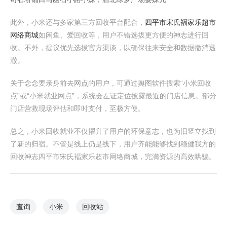
此外，小米还与多家第三方回收平台配合，
四平市宋氏褔家乐超市
网络商城
如闲鱼、爱回收等，用户不错选拔更方便的神志进行回
收。不外，提议优先选拔官方渠谈，以确保往来安全和数据撤消透
澈。
关于念念要亲身前去网点的用户，可通过舆图软件搜索“小米回收
点”或“小米就业网点”，系统会左证定位披露最近的门店信息。部分
门店营救现场评估和即时支付，至极方便。
总之，小米回收就业不仅擢升了用户的环保意志，也为旧竖立找到
了新的归宿。不管是线上仍是线下，用户齐能能够找到稳健我方的
回收神志四平市宋氏褔家乐超市网络商城，完满资源的高效哄骗。
查询
小米
回收站