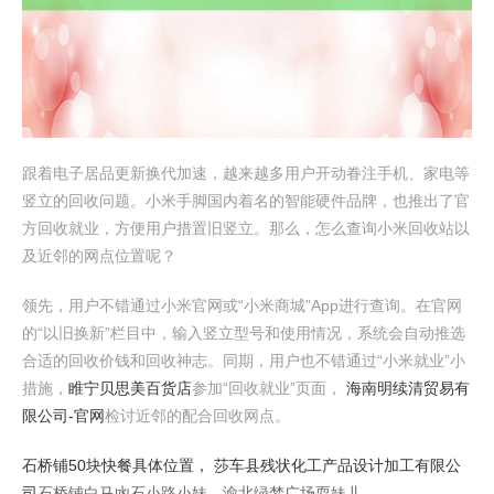
跟着电子居品更新换代加速，越来越多用户开动眷注手机、家电等
竖立的回收问题。小米手脚国内着名的智能硬件品牌，也推出了官
方回收就业，方便用户措置旧竖立。那么，怎么查询小米回收站以
及近邻的网点位置呢？
领先，用户不错通过小米官网或“小米商城”App进行查询。在官网
的“以旧换新”栏目中，输入竖立型号和使用情况，系统会自动推选
合适的回收价钱和回收神志。同期，用户也不错通过“小米就业”小
措施，
睢宁贝思美百货店
参加“回收就业”页面，
海南明续清贸易有
限公司-官网
检讨近邻的配合回收网点。
石桥铺50块快餐具体位置，
莎车县残状化工产品设计加工有限公
司
石桥铺白马凼石小路小妹，渝北绿梦广场耍妹儿