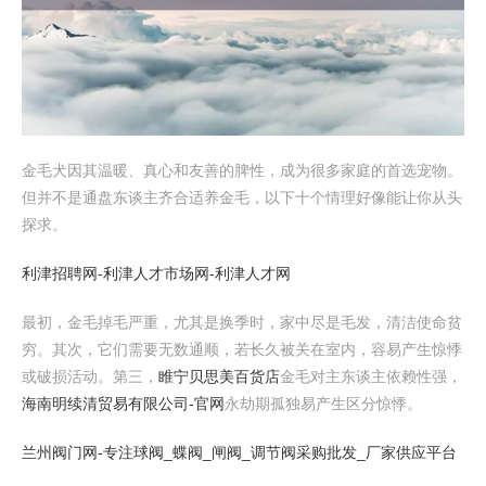
金毛犬因其温暖、真心和友善的脾性，成为很多家庭的首选宠物。
但并不是通盘东谈主齐合适养金毛，以下十个情理好像能让你从头
探求。
利津招聘网-利津人才市场网-利津人才网
最初，金毛掉毛严重，尤其是换季时，家中尽是毛发，清洁使命贫
穷。其次，它们需要无数通顺，若长久被关在室内，容易产生惊悸
或破损活动。第三，
睢宁贝思美百货店
金毛对主东谈主依赖性强，
海南明续清贸易有限公司-官网
永劫期孤独易产生区分惊悸。
兰州阀门网-专注球阀_蝶阀_闸阀_调节阀采购批发_厂家供应平台